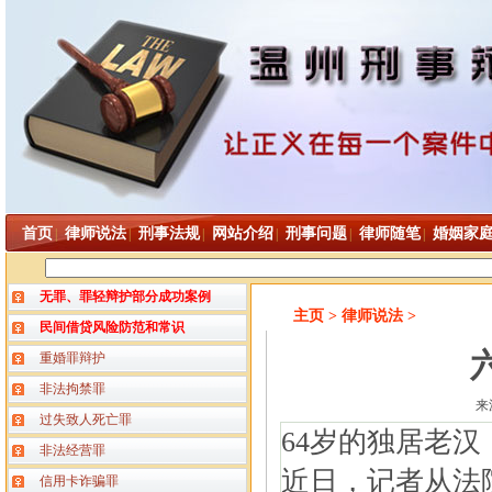
首页
律师说法
刑事法规
网站介绍
刑事问题
律师随笔
婚姻家
|
|
|
|
|
|
无罪、罪轻辩护部分成功案例
主页
> 律师说法 >
民间借贷风险防范和常识
重婚罪辩护
非法拘禁罪
来
过失致人死亡罪
64岁的独居老
非法经营罪
近日，记者从法
信用卡诈骗罪