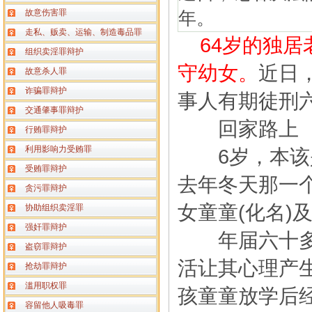
故意伤害罪
年。
走私、贩卖、运输、制造毒品罪
64岁的独
组织卖淫罪辩护
守幼女。
近日
故意杀人罪
诈骗罪辩护
事人有期徒刑
交通肇事罪辩护
回家路上 
行贿罪辩护
利用影响力受贿罪
6岁，本该是
受贿罪辩护
去年冬天那一
贪污罪辩护
女童童(化名)
协助组织卖淫罪
强奸罪辩护
年届六十多岁
盗窃罪辩护
活让其心理产
抢劫罪辩护
滥用职权罪
孩童童放学后
容留他人吸毒罪