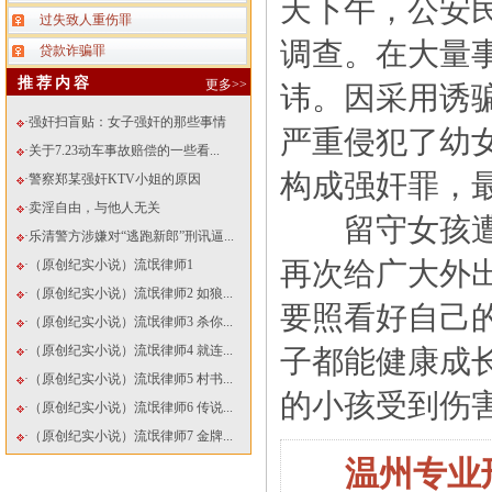
天下午，公安
过失致人重伤罪
调查。在大量
贷款诈骗罪
推荐内容
更多>>
讳。因采用诱
·强奸扫盲贴：女子强奸的那些事情
严重侵犯了幼
·关于7.23动车事故赔偿的一些看...
构成强奸罪，
·警察郑某强奸KTV小姐的原因
·卖淫自由，与他人无关
留守女孩遭遇
·乐清警方涉嫌对“逃跑新郎”刑讯逼...
再次给广大外
·（原创纪实小说）流氓律师1
·（原创纪实小说）流氓律师2 如狼...
要照看好自己
·（原创纪实小说）流氓律师3 杀你...
·（原创纪实小说）流氓律师4 就连...
子都能健康成
·（原创纪实小说）流氓律师5 村书...
的小孩受到伤
·（原创纪实小说）流氓律师6 传说...
·（原创纪实小说）流氓律师7 金牌...
温州专业