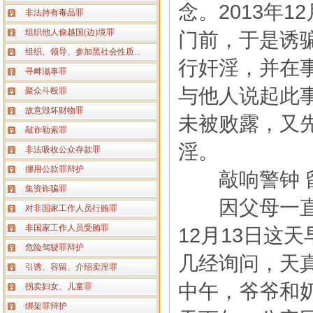
念。2013年
非法持有毒品罪
组织他人偷越国(边)境罪
门前，于是诱
组织、领导、参加黑社会性质...
行奸淫，并在
寻衅滋事罪
与他人说起此
聚众斗殴罪
故意毁坏财物罪
未被败露，又
敲诈勒索罪
淫。
非法吸收公众存款罪
挪用公款罪辩护
敲响警钟 留
集资诈骗罪
因父母一直在
对非国家工作人员行贿罪
非国家工作人员受贿罪
12月13日这
危险驾驶罪辩护
几经询问，天
引诱、容留、介绍卖淫罪
中午，爷爷和
拐卖妇女、儿童罪
绑架罪辩护