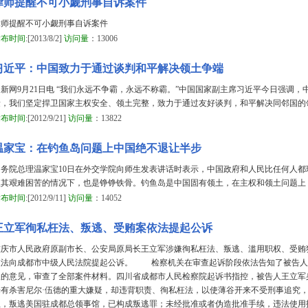
律师提醒不可小觑刑事自诉案件
律师提醒不可小觑刑事自诉案件
发布时间
:[2013/8/2]
访问量
：13006
习近平：中国致力于通过谈判和平解决领土争端
中新网9月21日电 “我们永远不争霸，永远不称霸。”中国国家副主席习近平今日强调
量，我们坚定捍卫国家主权安全、领土完整，致力于通过友好谈判，和平解决同邻国的
发布时间
:[2012/9/21]
访问量
：13822
温家宝：在钓鱼岛问题上中国绝不退让半步
国务院总理温家宝10日在外交学院向师生发表讲话时表示，中国政府和人民比任何人
极其艰难困苦的情况下，也是铮铮铁骨。钓鱼岛是中国固有领土，在主权和领土问题上
发布时间
:[2012/9/11]
访问量
：14052
王立军徇私枉法、叛逃、受贿案依法提起公诉
重庆市人民政府原副市长、公安局原局长王立军涉嫌徇私枉法、叛逃、滥用职权、受贿
依法向成都市中级人民法院提起公诉。 检察机关在审查起诉阶段依法告知了被告人
人的意见，审查了全部案件材料。四川省成都市人民检察院起诉书指控，被告人王立军
来有杀害尼尔·伍德的重大嫌疑，却违背职责、徇私枉法，以使薄谷开来不受刑事追究
位，叛逃美国驻成都总领事馆，已构成叛逃罪；未经批准或者伪造批准手续，违法使用