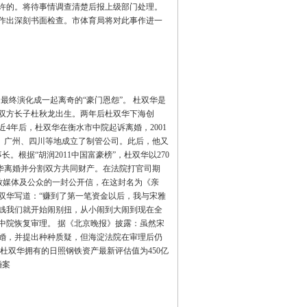
许的。将待事情调查清楚后报上级部门处理。
作出深刻书面检查。市体育局将对此事作进一
最终演化成一起离奇的“豪门恩怨”。 杜双华是
月，双方长子杜秋龙出生。两年后杜双华下海创
4年后，杜双华在衡水市中院起诉离婚，2001
芜、广州、四川等地成立了制管公司。此后，他又
。根据“胡润2011中国富豪榜”，杜双华以270
双华离婚并分割双方共同财产。在法院打官司期
双华致媒体及公众的一封公开信，在这封名为《亲
杜双华写道：“赚到了第一笔资金以后，我与宋雅
钱我们就开始闹别扭，从小闹到大闹到现在全
市一中院恢复审理。 据《北京晚报》披露：虽然宋
离婚，并提出种种质疑，但海淀法院在审理后仍
杜双华拥有的日照钢铁资产最新评估值为450亿
婚案