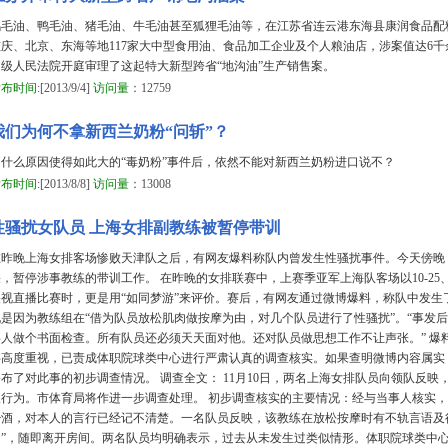
鸡毛油、鸭毛油、猪毛油、牛毛油甚至狐狸毛油等，在江苏省连云港东海县康润食品配料
重庆、北京、东海等地117家大中型食用油、食品加工企业及个人粮油店，涉案值达6千余
中级人民法院开庭审理了这起特大新型跨省“地沟油”生产销售案。
发布时间
:[2013/9/4]
访问量
：12759
我们为何不拿新西兰奶粉“问斩”？
是什么原因使得如此大的“毒奶粉”事件后，依然不能对新西兰奶粉进口说不？
发布时间
:[2013/8/8]
访问量
：13008
性骚扰女队员 上海女排副教练被暂停带训
在昨晚上海女排客场惨败天津队之后，有网友爆料称队内曾发生性骚扰事件。今天傍晚
，暂停涉事教练的带训工作。 在昨晚的女排联赛中，上赛季亚军上海队客场以10-25、15-
央视直播比赛时，更是用“如同梦游”来评价。赛后，有网友通过微博爆料，称队中发生
现是因为教练组在“借为队员放松肌肉做按摩为由，对几个队员进行了性骚扰”。“事发
事人做个书面检查。所有队员还必须天天面对他。还对队员做思想工作不让声张。” 爆
事高度重视，已责成体职院球类中心进行严肃认真的调查核实。如果查明微博内容属实
公布了对此事的初步调查情况。 调查全文： 11月10日，两名上海女排队员向领队反
及行为。市体育局将作进一步调查处理。 初步调查核实的主要情况：经与当事人核实
少酒，对本人的言行已经记不清楚。一名队员反映，该教练在放松按摩时有不轨言语及
了”，随即离开房间。两名队员均明确表示，过去从未发生过类似情形。体职院球类中