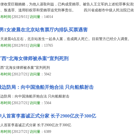
之便收受巨额贿赂，为他人谋取利益，已构成受贿罪。被告人王立军的上述犯罪事实清
罪、叛逃罪、滥用职权罪和受贿罪追究刑事责任。 四川省成都市中级人民法院已依
发布时间
:[2012/9/11]
访问量
：14014
1男1女凌晨在北京站售票厅内排队买票遇害
昨天凌晨4点左右，北京站发生一起杀人案，造成两人死亡。目前警方已经介入调查。
发布时间
:[2012/9/11]
访问量
：13765
广西“北海女律师被杀案”宣判死刑
广西“北海女律师被杀案”宣判死刑
发布时间
:[2012/7/21]
访问量
：5942
俄边防局：向中国渔船开炮合法 只向船舷射击
俄边防局：向中国渔船开炮合法 只向船舷射击
发布时间
:[2012/7/21]
访问量
：5564
华人首富李嘉诚正式分家 长子2900亿次子300亿
人首富李嘉诚正式分家 长子2900亿次子300亿
发布时间
:[2012/7/21]
访问量
：6389