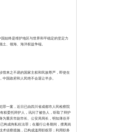
，中国始终是维护地区与世界和平稳定的坚定力
领土、领海、海洋权益争端。
都珍惜来之不易的国家主权和民族尊严，即使在
，中国政府和人民绝不会退让半步。
犯罪一案，近日已由四川省成都市人民检察院
有权委托辩护人，讯问了被告人，听取了辩护
身为重庆市副市长、公安局局长，明知薄谷开
，已构成徇私枉法罪；在履行公务期间，擅离岗
技术侦察措施，已构成滥用职权罪；利用职务