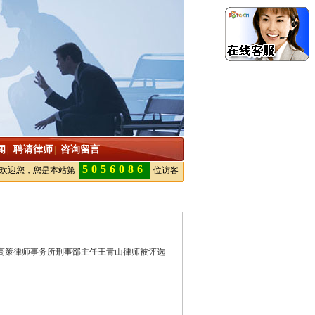
闻
聘请律师
咨询留言
|
|
5056086
欢迎您，您是本站第
位访客
江高策律师事务所刑事部主任王青山律师被评选