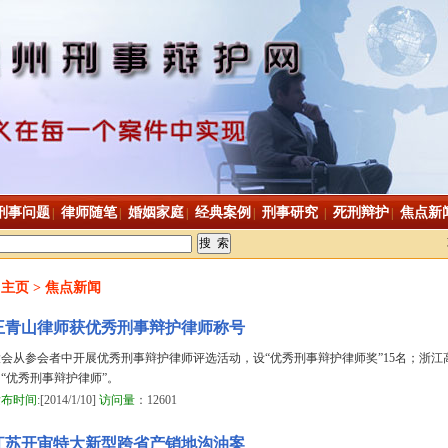
刑事问题
律师随笔
婚姻家庭
经典案例
刑事研究
死刑辩护
焦点新
|
|
|
|
|
|
主页
>
焦点新闻
王青山律师获优秀刑事辩护律师称号
大会从参会者中开展优秀刑事辩护律师评选活动，设“优秀刑事辩护律师奖”15名；浙
“优秀刑事辩护律师”。
发布时间
:[2014/1/10]
访问量
：12601
江苏开审特大新型跨省产销地沟油案