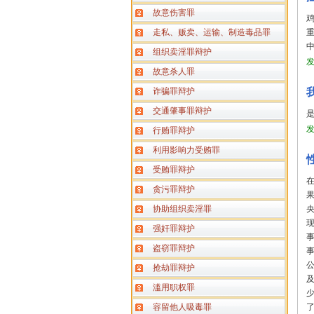
故意伤害罪
走私、贩卖、运输、制造毒品罪
组织卖淫罪辩护
故意杀人罪
诈骗罪辩护
交通肇事罪辩护
行贿罪辩护
利用影响力受贿罪
受贿罪辩护
贪污罪辩护
果
协助组织卖淫罪
强奸罪辩护
盗窃罪辩护
抢劫罪辩护
滥用职权罪
容留他人吸毒罪