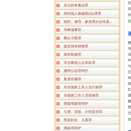
非法持有毒品罪
组织他人偷越国(边)境罪
组织、领导、参加黑社会性质...
寻衅滋事罪
聚众斗殴罪
故意毁坏财物罪
敲诈勒索罪
非法吸收公众存款罪
与
挪用公款罪辩护
间
集资诈骗罪
对非国家工作人员行贿罪
非国家工作人员受贿罪
国
危险驾驶罪辩护
引诱、容留、介绍卖淫罪
拐卖妇女、儿童罪
绑架罪辩护