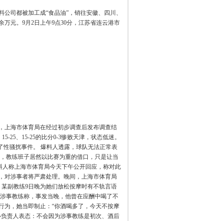
公司都被加工成“食品油”，销往安徽、四川、
万元。9月2日上午9点30分，江苏省连云港市
，上海市体育局在经过初步调查后发布调查结
25、15-25的比分0-3惨败天津，状态低迷。
了性骚扰事件。 爆料人透露，球队无法正常表
后，教练班子居然以比赛为重的借口，只是让当
料人称上海市体育局今天下午公开回应，称对此
，对涉事者将严肃处理。晚间，上海市体育局
映，某副教练9日晚为她们放松按摩时有不轨言语
，涉事教练称，事发当晚，他曾在应酬中喝了不
行为，她当即制止：“你酒喝多了，今天不按摩
心负责人表态：不会因为涉事教练是初次、酒后