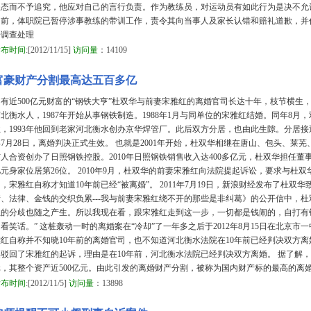
失态而不予追究，他应对自己的言行负责。作为教练员，对运动员有如此行为是决不允
目前，体职院已暂停涉事教练的带训工作，责令其向当事人及家长认错和赔礼道歉，并
步调查处理
发布时间
:[2012/11/15]
访问量
：14109
富豪财产分割最高达五百多亿
拥有近500亿元财富的“钢铁大亨”杜双华与前妻宋雅红的离婚官司长达十年，枝节横生，
河北衡水人，1987年开始从事钢铁制造。1988年1月与同单位的宋雅红结婚。同年8
业，1993年他回到老家河北衡水创办京华焊管厂。此后双方分居，也由此生隙。分居接近
年7月28日，离婚判决正式生效。 也就是2001年开始，杜双华相继在唐山、包头、莱
人合资创办了日照钢铁控股。2010年日照钢铁销售收入达400多亿元，杜双华担任董事长
亿元身家位居第26位。 2010年9月，杜双华的前妻宋雅红向法院提起诉讼，要求与杜
，宋雅红自称才知道10年前已经“被离婚”。 2011年7月19日，新浪财经发布了杜
情、法律、金钱的交织负累---我与前妻宋雅红绕不开的那些是非纠葛》的公开信中，
红的分歧也随之产生。所以我现在看，跟宋雅红走到这一步，一切都是钱闹的，自打有
看笑话。” 这桩轰动一时的离婚案在“冷却”了一年多之后于2012年8月15日在北京
雅红自称并不知晓10年前的离婚官司，也不知道河北衡水法院在10年前已经判决双方
然驳回了宋雅红的起诉，理由是在10年前，河北衡水法院已经判决双方离婚。 据了解，
元，其整个资产近500亿元。由此引发的离婚财产分割，被称为国内财产标的最高的离
发布时间
:[2012/11/5]
访问量
：13898