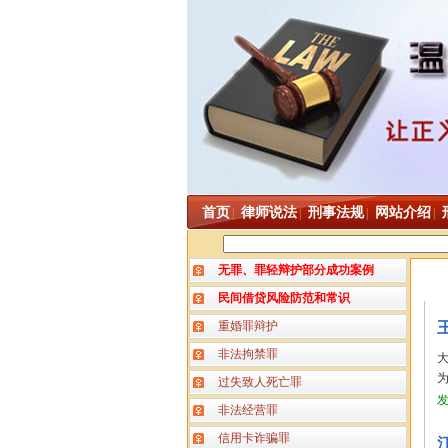
首页
律师说法
刑事法规
网站介绍
|
|
|
|
无罪、罪轻辩护部分成功案例
民间借贷风险防范和常识
重婚罪辩护
非法拘禁罪
为
过失致人死亡罪
非法经营罪
信用卡诈骗罪