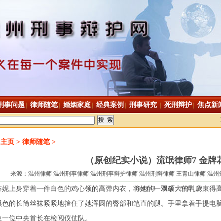
刑事问题
律师随笔
婚姻家庭
经典案例
刑事研究
死刑辩护
焦点新
|
|
|
|
|
|
主页
> 律师随笔 >
（原创纪实小说）流氓律师7 金牌
来源：温州律师 温州刑事律师 温州刑事辩护律师 温州刑辩律师 王青山律师 温州知名
芬妮上身穿着一件白色的鸡心领的高弹内衣，将她的一双硕大的乳房束得
19:43:43 浏览：29284 次
黑色的长筒丝袜紧紧地箍住了她浑圆的臀部和笔直的腿。手里拿着手提电
象一位中央首长在检阅仪仗队。