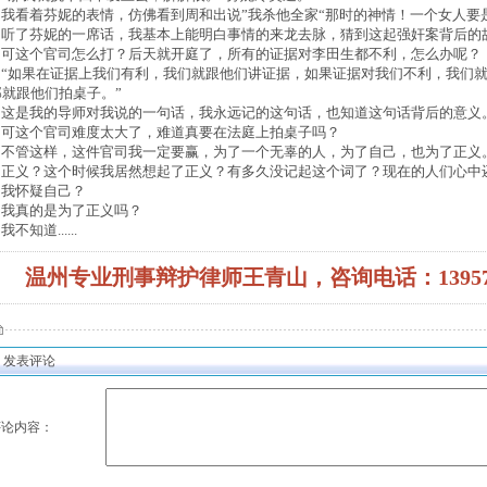
我看着芬妮的表情，仿佛看到周和出说”我杀他全家“那时的神情！一个女人要
听了芬妮的一席话，我基本上能明白事情的来龙去脉，猜到这起强奸案背后的
可这个官司怎么打？后天就开庭了，所有的证据对李田生都不利，怎么办呢？
“如果在证据上我们有利，我们就跟他们讲证据，如果证据对我们不利，我们就
那就跟他们拍桌子。”
这是我的导师对我说的一句话，我永远记的这句话，也知道这句话背后的意义
可这个官司难度太大了，难道真要在法庭上拍桌子吗？
不管这样，这件官司我一定要赢，为了一个无辜的人，为了自己，也为了正义
正义？这个时候我居然想起了正义？有多久没记起这个词了？现在的人们心中
我怀疑自己？
我真的是为了正义吗？
不知道......
温州专业刑事辩护律师王青山，咨询电话：1395778
发表评论
评论内容：