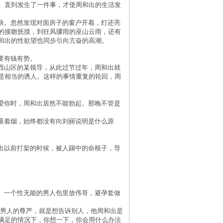
。直到发生了一件事，才使周和出的生活发
快。
忽然发现对面房子的窗户开着，灯还亮
的接吻抚摸，到狂风骤雨的巫山云雨，还有
和出的性欲望也同步引向亢奋的高潮。
要有钱有势。
西山区的某领导，从此过节过年，周和出就
是相当的诱人。这样的事情重复的轮回，周
爱你时，周和出居然不能勃起。那晚不管是
吸着烟，始终都没有向刘丽说明是什么原
出以前打架的时候，被人踢中的命根子，导
。一个性无能的男人包里放伟哥，避孕套做
了男人的尊严，就是想告诉别人，他周和出是
满足的情况下，你想一下，你会用什么办法