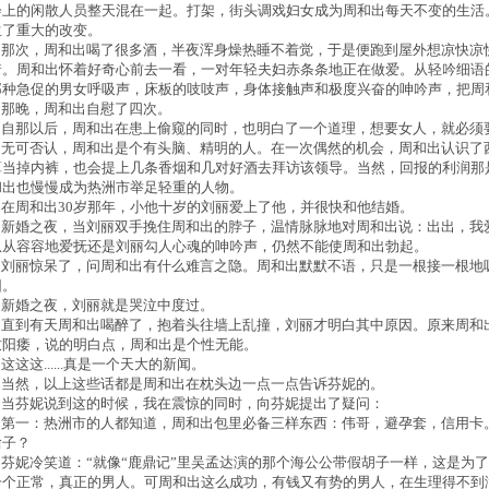
会上的闲散人员整天混在一起。打架，街头调戏妇女成为周和出每天不变的生活
生了重大的改变。
那次，周和出喝了很多酒，半夜浑身燥热睡不着觉，于是便跑到屋外想凉快凉
着。周和出怀着好奇心前去一看，一对年轻夫妇赤条条地正在做爱。从轻吟细语
那种急促的男女呼吸声，床板的吱吱声，身体接触声和极度兴奋的呻吟声，把周
那晚，周和出自慰了四次。
自那以后，周和出在患上偷窥的同时，也明白了一个道理，想要女人，就必须
无可否认，周和出是个有头脑、精明的人。在一次偶然的机会，周和出认识了
算当掉内裤，也会提上几条香烟和几对好酒去拜访该领导。当然，回报的利润那
和出也慢慢成为热洲市举足轻重的人物。
在周和出30岁那年，小他十岁的刘丽爱上了他，并很快和他结婚。
新婚之夜，当刘丽双手挽住周和出的脖子，温情脉脉地对周和出说：出出，我
从从容容地爱抚还是刘丽勾人心魂的呻吟声，仍然不能使周和出勃起。
刘丽惊呆了，问周和出有什么难言之隐。周和出默默不语，只是一根接一根地
因。
新婚之夜，刘丽就是哭泣中度过。
直到有天周和出喝醉了，抱着头往墙上乱撞，刘丽才明白其中原因。原来周和
致阳痿，说的明白点，周和出是个性无能。
这这......真是一个天大的新闻。
当然，以上这些话都是周和出在枕头边一点一点告诉芬妮的。
当芬妮说到这的时候，我在震惊的同时，向芬妮提出了疑问：
第一：热洲市的人都知道，周和出包里必备三样东西：伟哥，避孕套，信用卡
啥子？
芬妮冷笑道：“就像“鹿鼎记”里吴孟达演的那个海公公带假胡子一样，这是为
一个正常，真正的男人。可周和出这么成功，有钱又有势的男人，在生理得不到