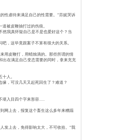
的性虐待来满足自己的性需要。”芬妮哭诉
一道被皮鞭抽打过的伤痕。
不然我真怀疑自己是不是也爱好这个？当
问吧，这毕竟跟案子不算有很大的关系。
来用皮鞭打，用蜡烛滴的。那些所谓的情
和出在满足自己变态需要的同时，拿来充充
五十人。
边缘，可没几天又起死回生了？难道？
四个字来形容......
到网上去，报复这个畜生这么多年来糟蹋
人发上去，免得影响太大，不可收拾。”我