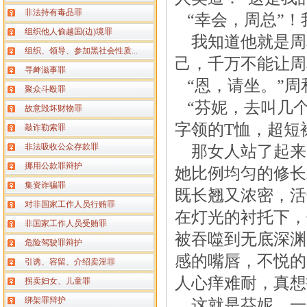
非法持有毒品罪
“幸会，周总”！
组织他人偷越国(边)境罪
我知道他就是周
组织、领导、参加黑社会性质...
己，千万不能让周
寻衅滋事罪
“恩，请坐。”周
聚众斗殴罪
“芬妮，去叫几个
故意毁坏财物罪
字领的T恤，超短
敲诈勒索罪
非法吸收公众存款罪
那女人站了起来
挪用公款罪辩护
她比例均匀的修长
集资诈骗罪
既长翘又浓密，活
对非国家工作人员行贿罪
在灯光的衬托下，
非国家工作人员受贿罪
被吞噬到无底深渊
危险驾驶罪辩护
感的嘴唇，不悦的
引诱、容留、介绍卖淫罪
人心痒难耐，真想
拐卖妇女、儿童罪
绑架罪辩护
这就是芬妮，一