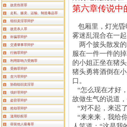
故意伤害罪
第六章传说中
走私、贩卖、运输、制造毒品罪
组织卖淫罪辩护
包厢里，灯光昏
故意杀人罪
雾迷乱混合在一起
诈骗罪辩护
两个披头散发的
交通肇事罪辩护
服在一件一件的掉
行贿罪辩护
利用影响力受贿罪
的小姐正坐在猪头
受贿罪辩护
猪头勇将酒倒在小
贪污罪辩护
口。
协助组织卖淫罪
“怎么现在才好，
强奸罪辩护
故做生气的说道，
盗窃罪辩护
“对不起，来迟了
抢劫罪辩护
“来来来，我给你
滥用职权罪
容留他人吸毒罪
人笑道：
“这是我