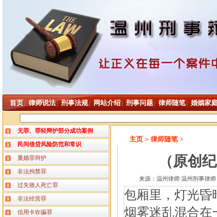
首页
律师说法
刑事法规
网站介绍
刑事问题
律师随笔
婚姻家
|
|
|
|
|
|
无罪、罪轻辩护部分成功案例
主页
> 律师随笔 >
民间借贷风险防范和常识
（原创纪
重婚罪辩护
非法拘禁罪
来源：温州律师 温州刑事律师 
过失致人死亡罪
包厢里，灯光昏
非法经营罪
烟雾迷乱混合在
信用卡诈骗罪