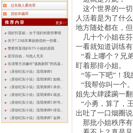
过失致人重伤罪
这个世界的一切
贷款诈骗罪
人活着是为了什么
推荐内容
更多>>
地方随处都在，但
·强奸扫盲贴：女子强奸的那些事情
几十个小姐在芬
·关于7.23动车事故赔偿的一些看...
一看就知道训练有
·警察郑某强奸KTV小姐的原因
“看上哪个？兄弟
·卖淫自由，与他人无关
·乐清警方涉嫌对“逃跑新郎”刑讯逼...
盯着那排小姐。
·（原创纪实小说）流氓律师1
“等一下吧”！我
·（原创纪实小说）流氓律师2 如狼...
“我帮你叫一个。
·（原创纪实小说）流氓律师3 杀你...
姐先大肆蹂躏一翻
·（原创纪实小说）流氓律师4 就连...
“小勇，算了，王
·（原创纪实小说）流氓律师5 村书...
·（原创纪实小说）流氓律师6 传说...
出吐了一口烟圈说
·（原创纪实小说）流氓律师7 金牌...
那批小姐秩序有
看不上？真是见